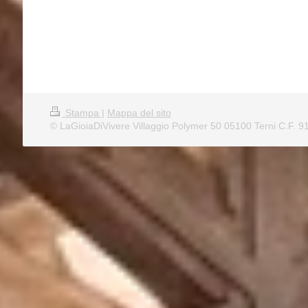
Stampa
|
Mappa del sito
© LaGioiaDiVivere Villaggio Polymer 50 05100 Terni C.F. 