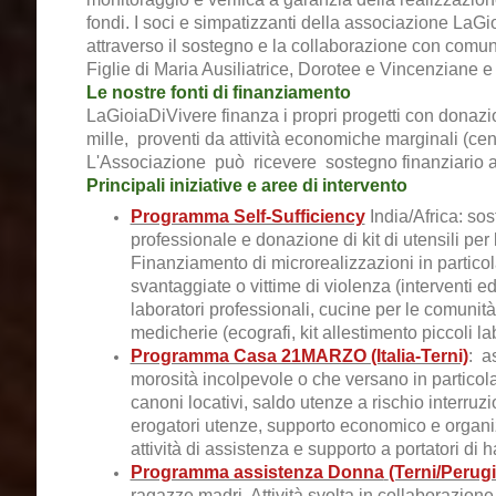
fondi .
I soci e simpatizzanti della associazione LaGioi
attraverso il sostegno e la collaborazione con comunità
Figlie di Maria Ausiliatrice, Dorotee e Vincenziane e 
Le nostre fonti di finanziamento
LaGioiaDiVivere finanza i propri progetti con donazion
mille, proventi da attività economiche marginali (cene
L'Associazione può ricevere sostegno finanziario alle 
Principali iniziative e aree di intervento
Programma Self-Sufficiency
India/Africa: s
os
professionale e donazione di kit di utensili per
Finanziamento di microrealizzazioni in particol
svantaggiate o vittime di violenza (
interventi ed
laboratori professionali,
cucine per le comunità 
medicherie (ecografi, kit allestimento piccoli la
Programma Casa 21MARZO (Italia-Terni)
: a
morosità incolpevole o che versano in particolar
canoni locativi, saldo utenze a rischio interruz
erogatori utenze, supporto economico e organizz
attività di assistenza e supporto a portatori di
Programma assistenza Donna
(Terni/Perugi
ragazze madri. Attività svolta in collaborazione c