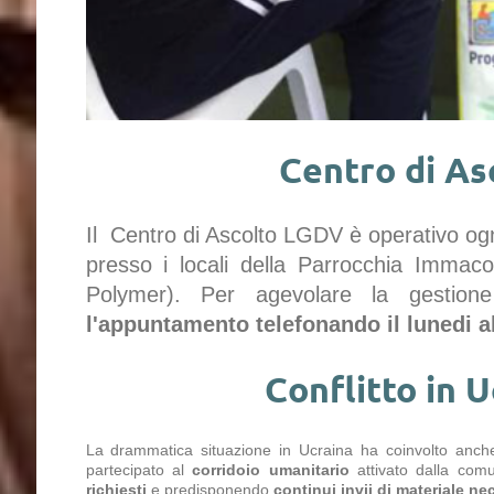
Centro di As
Il Centro di Ascolto LGDV è operativo og
presso i locali della Parrocchia Immac
Polymer).
Per agevolare la gestione
l'appuntamento telefonando il lunedi
a
Conflitto in U
La drammatica situazione in Ucraina ha coinvolto anche
partecipato al
corridoio umanitario
attivato dalla comu
richiesti
e predisponendo
continui invii di materiale ne