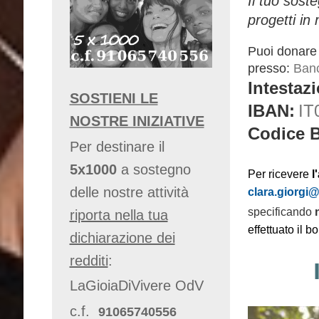
Il tuo sost
progetti in
Puoi donare 
presso:
Banc
Intestaz
SOSTIENI LE
IBAN:
IT
NOSTRE INIZIATIVE
Codice B
Per destinare il
5x1000
a sostegno
Per ricevere
l
delle nostre attività
clara.giorgi@l
specificando
r
iporta nella tua
effettuato il bo
dichiarazione dei
redditi
:
LaGioiaDiVivere OdV
c.f.
91065740556