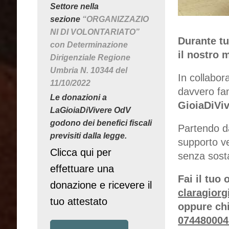
Settore nella
sezione
“ORGANIZZAZIO
NI DI VOLONTARIATO”
Durante tu
con Determinazione
il nostro m
Dirigenziale Regione
Umbria N. 10344 del
In collabor
11/10/2022
davvero fan
Le donazioni a
GioiaDiVi
LaGioiaDiVivere OdV
godono dei benefici fiscali
Partendo da 
previsiti dalla legge.
supporto v
Clicca qui per
senza sost
effettuare una
Fai il tuo
donazione e ricevere il
claragiorg
tuo attestato
oppure ch
074480004