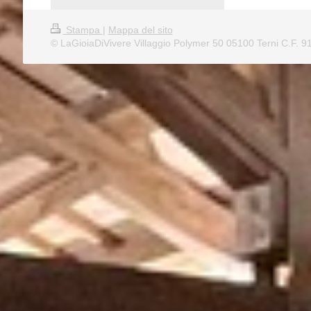
Stampa
|
Mappa del sito
© LaGioiaDiVivere Villaggio Polymer 50 05100 Terni C.F. 