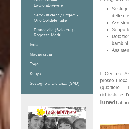
Orto Solidale
LaGioiaDiVivere
Sostegno 
Self-Sufficiency Project -
delle ut
Orto Solidale Italia
Assisten
Supporto
Francavilla (Svizzera) -
Ragazze Madri
Dotazion
bambini
India
Assisten
Madagascar
Togo
Il Centro di 
Kenya
presso i loca
Sostegno a Distanza (SAD)
(quartiere
n
richieste
è
lunedi
al n