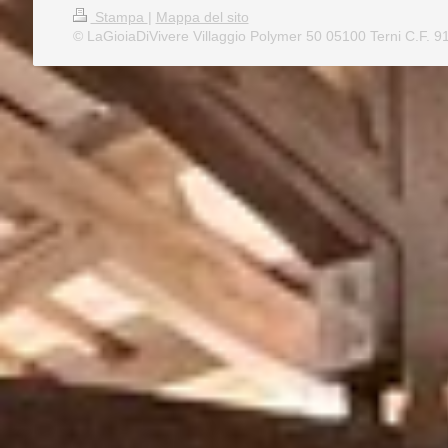
Stampa
|
Mappa del sito
© LaGioiaDiVivere Villaggio Polymer 50 05100 Terni C.F. 