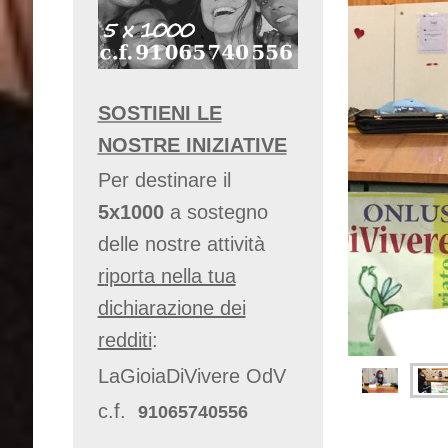
SOSTIENI LE
NOSTRE INIZIATIVE
Per destinare il
5x1000
a sostegno
delle nostre attività
r
iporta nella tua
dichiarazione dei
redditi
:
LaGioiaDiVivere OdV
c.f.
91065740556